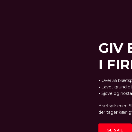
GIV 
I F
•
Over 35 brætsp
•
Lavet grundigt
•
Sjove og nostal
Brætspilserien 
der tager kærlig
SE SPIL