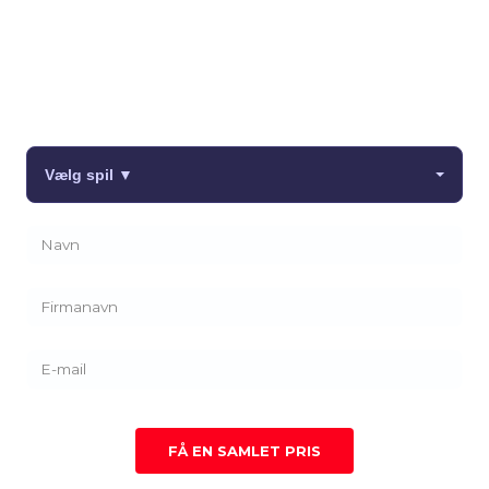
Hvilke spil ønsker du?
Marker de spil du ønsker, og angiv antal i formularen.
Vi vender tilbage på mail med en pris hurtigst muligt.
Vælg spil ▼
FÅ EN SAMLET PRIS