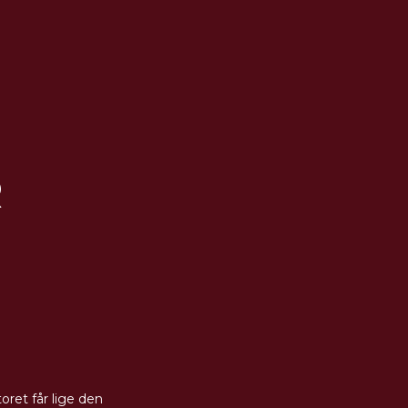
R
oret får lige den