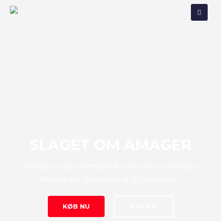
SLAGET OM AMAGER
Amagers eget brætspil! Nu kan du eje Amager
Strandpark, Bryggen og Urbanplanen.
KØB NU
449 KR.