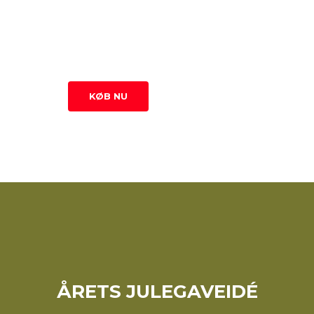
21 x Huse + 12 x Hoteller
220 x Pengesedler
1 x Regelsæt
Samt et et actionpacked gameplay.
KØB NU
449 KR.
ÅRETS JULEGAVEIDÉ