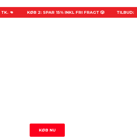
 👊
xxxxx
KØB 2: SPAR 15% INKL FRI FRAGT 🎲
xxxxx
TILBUD: KØB
UDFØR MISSIONER SOM
AMARKANER, ROCKER ELLER
RIG AKADEMIKER
Vælg mellem 3 karakterer og udfør missioner for at
fuldføre spillet hurtigere.
KØB NU
449 KR.