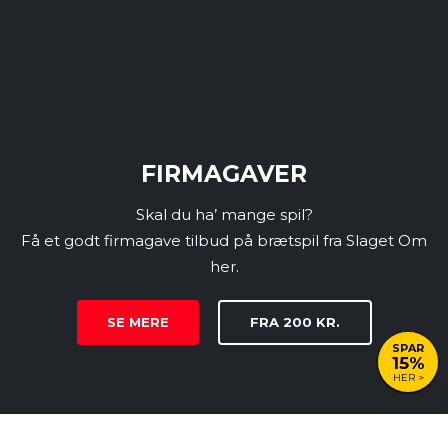
FIRMAGAVER
Skal du ha’ mange spil?
Få et godt firmagave tilbud på brætspil fra Slaget Om
her.
SE MERE
FRA 200 KR.
SPAR
15
%
HER >