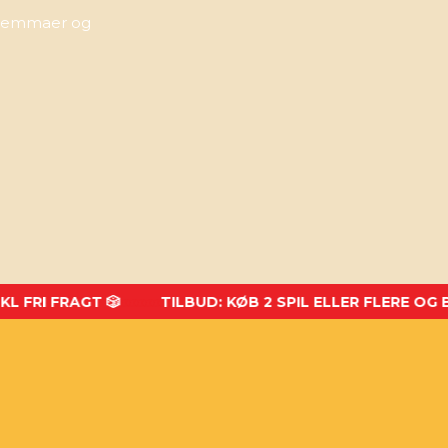
ilemmaer og
 FRAGT 🎲
xxxxx
TILBUD: KØB 2 SPIL ELLER FLERE OG BETAL K