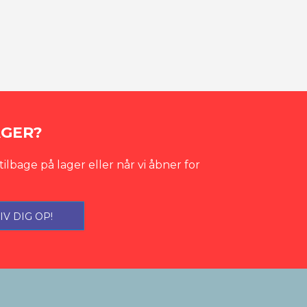
AGER?
tilbage på lager eller når vi åbner for