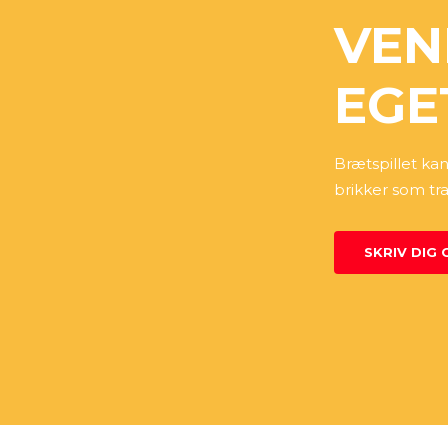
VEN
EGE
Brætspillet kan
brikker som tr
SKRIV DIG 