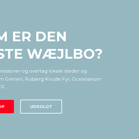
M ER DEN
STE WÆJLBO?
issioner og overtag lokale steder og
som Grenen, Rubjerg Knude Fyr, Oceanarium
FF.
OP
UDSOLGT