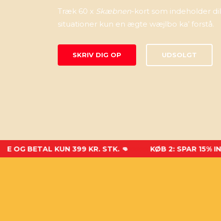
Træk 60 x
Skæbnen
-kort som indeholder d
situationer kun en ægte wæjlbo ka’ forstå.
SKRIV DIG OP
UDSOLGT
 BETAL KUN 399 KR. STK. 👊
xxxxx
KØB 2: SPAR 15% INKL FRI