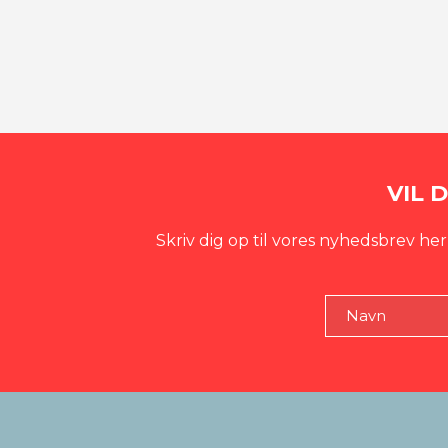
VIL 
Skriv dig op til vores nyhedsbrev heru