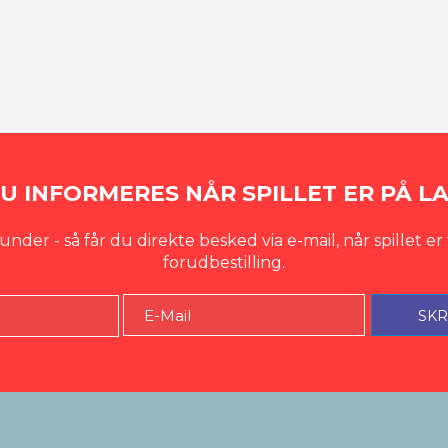
DU INFORMERES NÅR SPILLET ER PÅ L
nder - så får du direkte besked via e-mail, når spillet er 
forudbestilling.