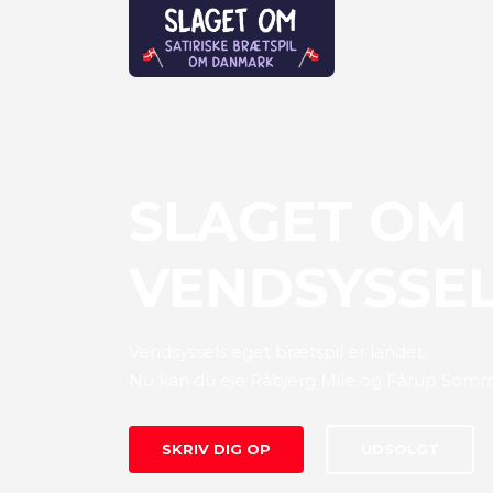
SLAGET OM
VENDSYSSE
Vendsyssels eget brætspil er landet.
Nu kan du eje Råbjerg Mile og Fårup Somm
SKRIV DIG OP
UDSOLGT