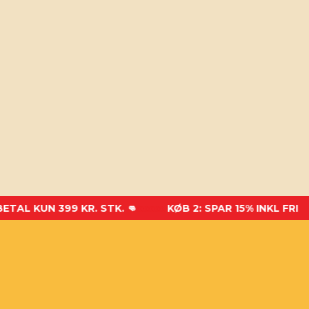
UN 399 KR. STK. 👊
xxxxx
KØB 2: SPAR 15% INKL FRI FRAGT 