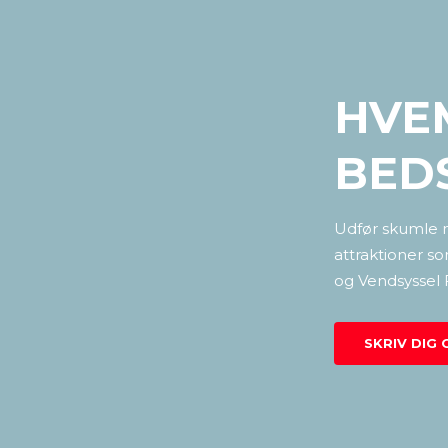
HVE
BED
Udfør skumle m
attraktioner 
og Vendsyssel 
SKRIV DIG 