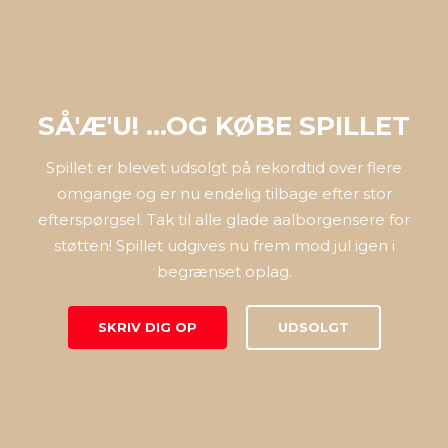
SÅ'Æ'U! ...OG KØBE SPILLET
Spillet er blevet udsolgt på rekordtid over flere
omgange og er nu endelig tilbage efter stor
efterspørgsel. Tak til alle glade aalborgensere for
støtten! Spillet udgives nu frem mod jul igen i
begrænset oplag.
SKRIV DIG OP
UDSOLGT