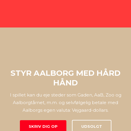
STYR AALBORG MED HÅRD
HÅND
I spillet kan du eje steder som Gaden, AaB, Zoo og
Aalborgtårnet, m.m. og selvfølgelig betale med
Aalborgs egen valuta: Vejgaard-dollars.
SKRIV DIG OP
UDSOLGT