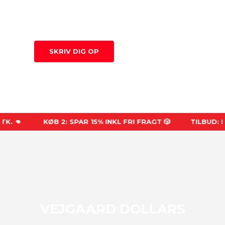
Bliv underholdt med 60 x
Skæbnen
-kort med
dilemmaer fra Aalborg.
SKRIV DIG OP
UDSOLGT
👊
xxxxx
KØB 2: SPAR 15% INKL FRI FRAGT 🎲
xxxxx
TILBUD: KØB 
VEJGAARD DOLLARS