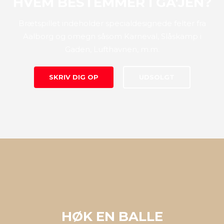
HVEM BESTEMMER I GA'JEN?
Brætspillet indeholder specialdesignede felter fra
Aalborg og omegn såsom Karneval, Slåskamp i
Gaden, Lufthavnen, m.m.
SKRIV DIG OP
UDSOLGT
HØK EN BALLE