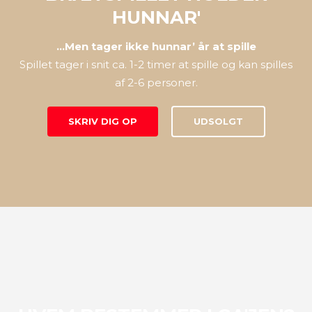
HUNNAR'
…Men tager ikke hunnar’ år at spille
Spillet tager i snit ca. 1-2 timer at spille og kan spilles
af 2-6 personer.
SKRIV DIG OP
UDSOLGT