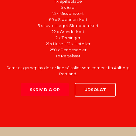
1 x Spilleplade
6 x Biler
15 x Missionskort
60 x Skæbnen-kort
5 x Lav-dit-eget Skæbnen-kort
22 x Grunde-kort
2 x Terninger
21 x Huse + 12 x Hoteller
250 x Pengesedler
1 x Regelsæt
Samt et gameplay der er lige så solidt som cement fra Aalborg
Portland.
SKRIV DIG OP
UDSOLGT