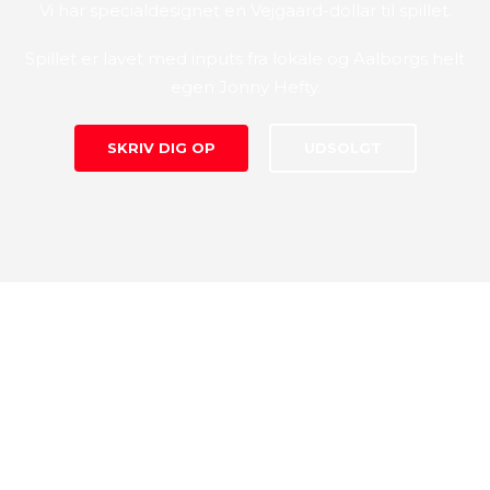
Vi har specialdesignet en Vejgaard-dollar til spillet.
Spillet er lavet med inputs fra lokale og Aalborgs helt
egen Jonny Hefty.
SKRIV DIG OP
UDSOLGT
UDFØR MISSIONER SOM