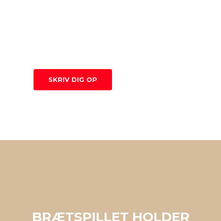
LOKAL ILDSJÆL, BRIAN
ELLER AALBORGINAL
Udfør missioner med spillets 3 karakterer for at
fuldføre spillet hurtigere.
SKRIV DIG OP
UDSOLGT
BRÆTSPILLET HOLDER