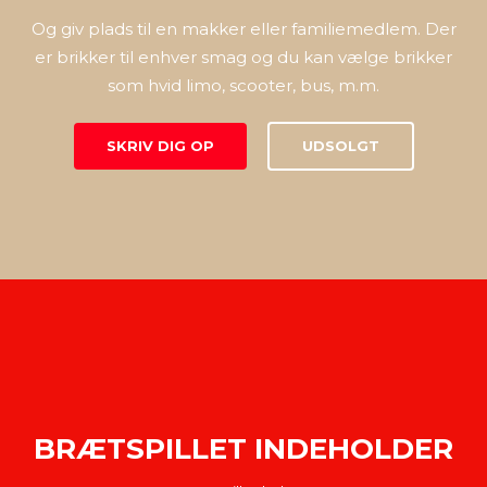
Og giv plads til en makker eller familiemedlem. Der
er brikker til enhver smag og du kan vælge brikker
som hvid limo, scooter, bus, m.m.
SKRIV DIG OP
UDSOLGT
BRÆTSPILLET INDEHOLDER