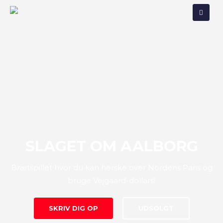
SLAGET OM AALBORG
Brætspillet hvor du kan herske over Nordens Paris og
bruge Vejgaard-dollars!
SKRIV DIG OP
UDSOLGT