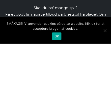
Skal du ha’ mange spil?
Få et godt firmagave tilbud på brætspil fra Slaget Om
her.
SMÅKAGE! Vi anvender cookies på dette website. Klik ok for at
SPAR
acceptere brugen af cookies.
15
%
SE MERE
FRA 200 KR.
HER >
OK
Udgivet af:
Grafikstyrelsen - CVR: 42570419
- Webdesign:
Nitea
Firmagave
-
Retur- & Handelsbetingelser
-
Persondata- &
Cookiepolitik
Nyhedsbrev
-
Ønsk Et Spil
-
Regler
-
Kontakt