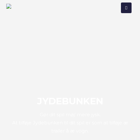
JYDEBUNKEN
Gør dit spil møj’ mere jysk.
At tilføje Jydebunken til dit spil er som at tilføje æ
trailer å æ vogn.