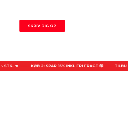
kr.
Slaget Om Folkeskolen:
Træk et nul fra alle beløb.
SKRIV DIG OP
UDSOLGT
STK. 👊
xxxxx
KØB 2: SPAR 15% INKL FRI FRAGT 🎲
xxxxx
TILBUD: 
100% JYSK