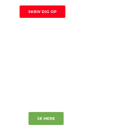
SKRIV DIG OP
UDSOLGT
PRØV OGSÅ
BAD BOY BUNKEN
SE MERE
65 KR.