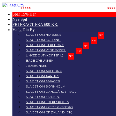
 👊
xxxxx
KØB 2: SPAR 15% INKL FRI FRAGT 🎲
xxxxx
TILBU
Spar 15% Her
Nye Spil
FRI FRAGT FRA 699 KR.
Vælg Din By
SLAGET OM HORSENS
NY!
SLAGET OM KOLDING
NY!
SLAGET OM SILKEBORG
NY!
SLAGET OM VENDSYSSEL
NY!
LINKEDOUT (KORTSPIL)
NY!
BADBOYBUNKEN
JYDEBUNKEN
SLAGET OM AALBORG
SLAGET OM AARHUS
SLAGET OM AMAGER
SLAGET OM BORNHOLM
SLAGET OM DAHLGÅRDS TIVOLI
SLAGET OM ESBJERG
SLAGET OM FOLKESKOLEN
SLAGET OM FREDERIKSBERG
SLAGET OM GRØNLAND (DK)