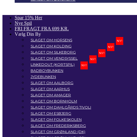
Spar 15% Her
Nye Spil
FRI FRAGT FRA 699 KR.
Vælg Din By
SLAGET OM HORSENS
NY!
SLAGET OM KOLDING
NY!
SLAGET OM SILKEBORG
NY!
SLAGET OM VENDSYSSEL
NY!
LINKEDOUT (KORTSPIL)
NY!
BADBOYBUNKEN
JYDEBUNKEN
SLAGET OM AALBORG
SLAGET OM AARHUS
SLAGET OM AMAGER
SLAGET OM BORNHOLM
SLAGET OM DAHLGÅRDS TIVOLI
SLAGET OM ESBJERG
SLAGET OM FOLKESKOLEN
SLAGET OM FREDERIKSBERG
SLAGET OM GRØNLAND (DK)