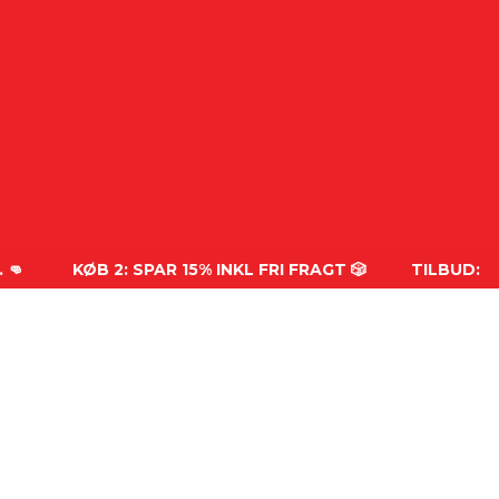
xx
KØB 2: SPAR 15% INKL FRI FRAGT 🎲
xxxxx
TILBUD: KØB 2 S