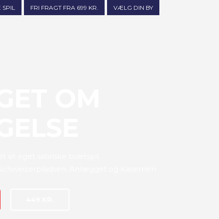
 SPIL
FRI FRAGT FRA 699 KR.
VÆLG DIN BY
GET OM
GELSE
t sit eget satiriske brætspil.
 Schweizerpladsen, Anlægget og Kasernen.
449 KR.