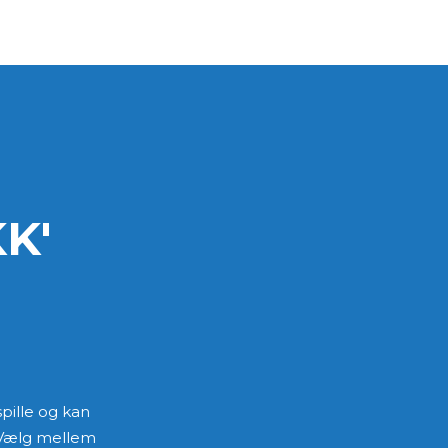
K'
 spille og kan
. Vælg mellem