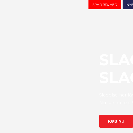
SPAR 15% HER
NYE
SLA
SLA
Slagelse har fåe
Nu kan du eje
KØB NU