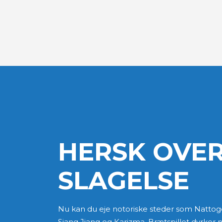
HERSK OVE
SLAGELSE
Nu kan du eje notoriske steder som Nattog
Siang Jiang og Karizma. Brætspillet dyrker n